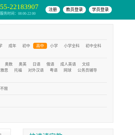
55-22183907
注册
教员登录
学员登录
务时间：08:00-22:00
学
成年
初中
高中
小学
小学全科
初中全科
奥数
奥英
日语
俄语
成人英语
文综
雅思
托福
对外汉语
粤语
网球
公务员辅导
不限