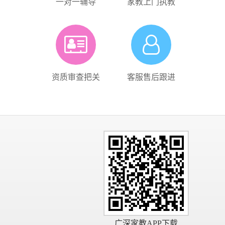
一对一辅导
家教上门执教
资质审查把关
客服售后跟进
广深家教APP下载