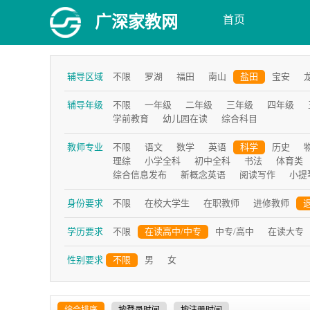
广深家教网
首页
辅导区域
不限
罗湖
福田
南山
盐田
宝安
辅导年级
不限
一年级
二年级
三年级
四年级
学前教育
幼儿园在读
综合科目
教师专业
不限
语文
数学
英语
科学
历史
理综
小学全科
初中全科
书法
体育类
综合信息发布
新概念英语
阅读写作
小提
身份要求
不限
在校大学生
在职教师
进修教师
学历要求
不限
在读高中/中专
中专/高中
在读大专
性别要求
不限
男
女