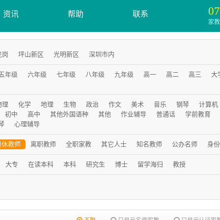
07
资讯
帮助
联系
家教服
龙岗
坪山新区
光明新区
深圳市内
五年级
六年级
七年级
八年级
九年级
高一
高二
高三
大
物理
化学
地理
生物
政治
作文
美术
音乐
钢琴
计算机
初中
高中
其他外国语种
其他
作业辅导
普通话
学前教育
琴
心理辅导
退休教师
离职教师
全职家教
其它人士
知名教师
公办名师
身份
大专
在读本科
本科
研究生
博士
留学海归
教授