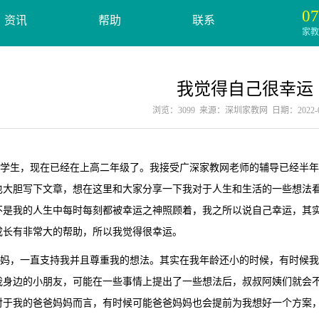
07
资讯
帮助
联系
家教服
我觉得自己很幸运
浏览：3099 来源：深圳家教网 日期：2022-05
生，现在已经在上高二年级了。我接受广深家教网老师的辅导已经半年
也大胆写下文章，想在这里和大家分享一下我对于人生和生活的一些想法
不是我的人生中每时每刻都被幸运之神照顾着，我之所以说自己幸运，其
成长有非常大的帮助，所以我觉得很幸运。
，一直支持我并且尊重我的想法。其实在我年龄还小的时候，有时候我
我身边的小朋友，可能在一些事情上提出了一些想法后，叔叔阿姨们就会
对于我的爸爸妈妈而言，有时候可能爸爸妈妈也会提前为我想好一个方案