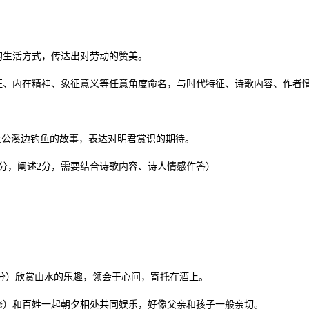
的生活方式，传达出对劳动的赞美。
征、内在精神、象征意义等任意角度命名，与时代特征、诗歌内容、作者情
太公溪边钓鱼的故事，表达对明君赏识的期待。
分，阐述2分，需要结合诗歌内容、诗人情感作答）
）（2分）欣赏山水的乐趣，领会于心间，寄托在酒上。
阳修）和百姓一起朝夕相处共同娱乐，好像父亲和孩子一般亲切。