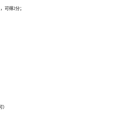
，可得2分；
可）