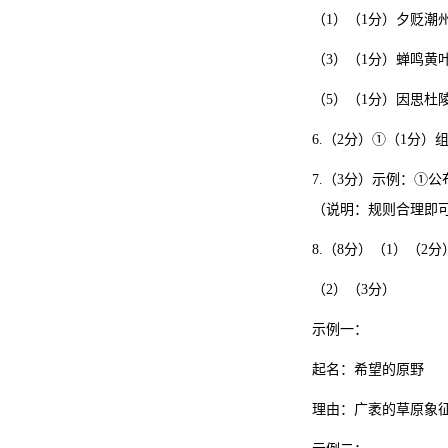
（1）（1分）夕贬潮
（3）（1分）蝉鸣黄
（5）（1分）因思杜
6.（2分）①（1分
7.（3分）示例：
（说明：规则合理即可
8.（8分）（1）（2
（2）（3分）
示例一：
起名：希望的原野
理由：广袤的草原象