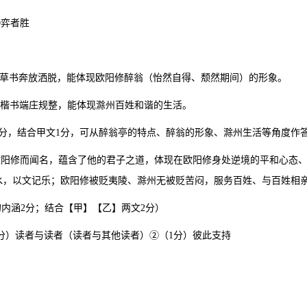
②弈者胜
，草书奔放洒脱，能体现欧阳修醉翁（怡然自得、颓然期间）的形象。
，楷书端庄规整，能体现滁州百姓和谐的生活。
分，结合甲文1分，可从醉翁亭的特点、醉翁的形象、滁州生活等角度作答
因欧阳修而闻名，蕴含了他的君子之道，体现在欧阳修身处逆境的平和心态
水，以文记乐；欧阳修被贬夷陵、滁州无被贬苦闷，服务百姓、与百姓相
的内涵2分；结合【甲】【乙】两文2分）
（1分）读者与读者（读者与其他读者）②（1分）彼此支持