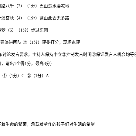
州路八千（2）（1分）巴山楚水凄凉地
叶汉宫秋（4）（1分）蓬山此去无多路
陵梦（6）（1分）步过东冈
）组建演讲团队 ②（1分）评委打分，现场点评
①公布讨论发言要求，主持人保持中立②控制发言时间③保证发言人机会均
，写出1个得1分，最高3分）
分）①（1分）C ②（1分）A
征着生命的繁荣，承载着劳作的孩子们对生活的希望。