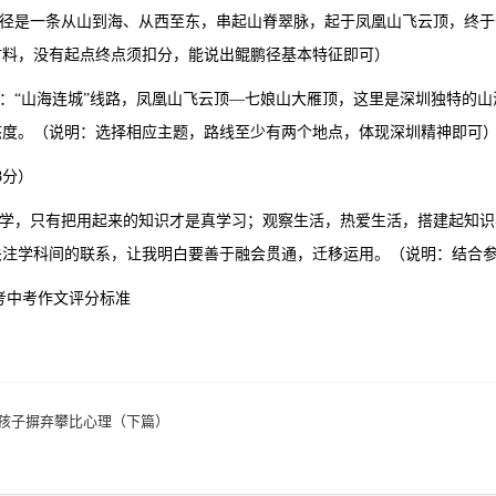
鲲鹏径是一条从山到海、从西至东，串起山脊翠脉，起于凤凰山飞云顶，终于
材料，没有起点终点须扣分，能说出鲲鹏径基本特征即可）
示例：“山海连城”线路，凤凰山飞云顶—七娘山大雁顶，这里是深圳独特的
态度。（说明：选择相应主题，路线至少有两个地点，体现深圳精神即可
8分）
做中学，只有把用起来的知识才是真学习；观察生活，热爱生活，搭建起知
关注学科间的联系，让我明白要善于融会贯通，迁移运用。（说明：结合
参考中考作文评分标准
孩子摒弃攀比心理（下篇）