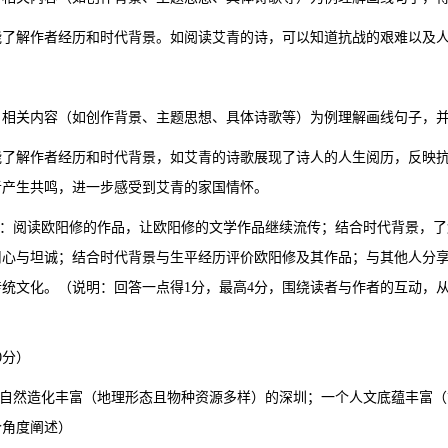
能了解作者经历和时代背景。如阅读艾青的诗，可以知道抗战的艰难以及
》相关内容（如创作背景、主题思想、具体诗歌等）为例理解画线句子，
能了解作者经历和时代背景，如艾青的诗歌展现了诗人的人生阅历，反映
者产生共鸣，进一步感受到艾青的家国情怀。
示例：阅读欧阳修的作品，让欧阳修的文学作品继续流传；结合时代背景，
用心与坦诚；结合时代背景与生平经历评价欧阳修及其作品；与其他人分
传统文化。（说明：回答一点得1分，最高4分，围绕读者与作者的互动，
0分）
一个自然造化丰富（地理形态且物种资源多样）的深圳；一个人文底蕴丰富
个角度阐述）