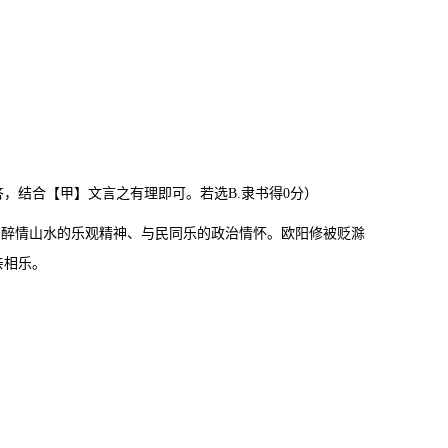
，结合【甲】文言之有理即可。若选B.隶书得0分）
、醉情山水的乐观精神、与民同乐的政治情怀。欧阳修被贬滁
亲相乐。