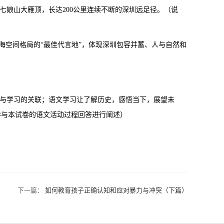
七娘山大雁顶，长达200公里连续不断的深圳远足径。（说
山海空间格局的“最佳代言地”，体现深圳包容并蓄、人与自然和
）
识与学习的关联；语文学习让了解历史，感悟当下，展望未
参与本试卷的语文活动过程回答进行阐述）
下一篇：
如何教育孩子正确认知和应对暴力与冲突（下篇）