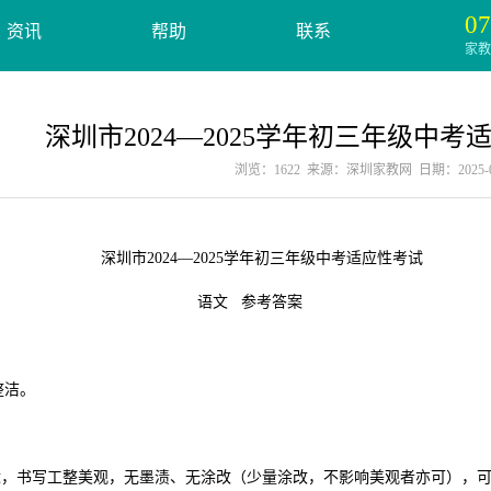
07
资讯
帮助
联系
家教服
深圳市2024—2025学年初三年级中考
浏览：1622 来源：深圳家教网 日期：2025-01
4—2025学年初三年级中考适应性考试
 参考答案
整洁。
适，书写工整美观，无墨渍、无涂改（少量涂改，不影响美观者亦可），可得2