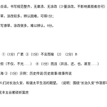
小合适，书写规范整齐，无墨渍、无涂改（少量涂改，不影响美观者亦可）
潦草，涂改较多，辨认困难，可得1分；
书写潦草，涂改很多，难以辨认，0分。
分）①（1分）广袤 ②（1分）不言而喻 （2）（2分）B
）不但（不仅、不光……） ④（1分）而且（并且、还、也、甚至……）
珠海 ②（1分）示例：历史传说/历史故事/故事传说
人们对长治久安、和谐太平生活的期望。（说明：围绕“长治久安”作答即
疆民丰五谷累硕祈富庶