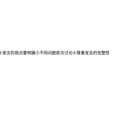
等④发言的观点要明确⑤不同问题依次讨论⑥尊重发言的完整性