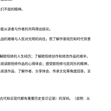
人们不屈的精神。
并能从读者与作者的共鸣得出结论。
抗战的艰难与人民对光明的向往。而了解作家经历和时代背景
了解欧阳修的人生经历；了解欧阳修创作和修改作品的艰辛，
享阅读欧阳修作品的心得体会；感受欧阳修与民同乐的精神，
从阅读作品、了解作者、分享体会、传承文化等角度回答，言
（古代和近现代都有重要历史变迁记录）的深圳。（说明：从