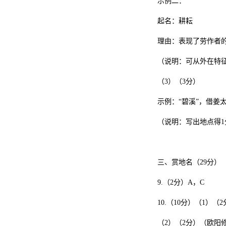
示例二：
起名：耕耘
理由：表现了劳作者
（说明：可从外在特
（3）（3分）
示例：“碧溪”，借姜
（说明：写出地点得1
三、赏地名（29分）
9.（2分）A，C
10.（10分）（1
（2）（2分）（欧