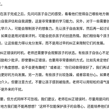
正。
孩子完成之后，先问问孩子自己的感受，看看他们觉得自己哪些地方做
会自我评估和自我调整，这是非常重要的学习能力。另外，对于一些需要
太早介入，可能会限制孩子的想象力。先让孩子自由发挥，然后再一起讨
，如果总是用对错来评判，可能会扼杀孩子的创造热情。我们相信每个孩
境，让这些能力得以充分发挥，而不是用过早的纠正来限制它们的发展。
正错误的时机，老师还需要学会观察孩子的状态。有些孩子自信心不足
鼓励和少批评，即使要纠正错误，也要用非常委婉的方式。比如先肯定他们
换个角度想想，会不会更有趣呢？”或者说：“你已经做得很好了，我们再
向更好的方向发展。另一方面，有些孩子比较急躁，或者容易分心。如果
地介入，但要注意方式，不要让孩子感到被指责。老师可以用轻松的语气
不是外来的干扰。
，但方式同样不可忽视。我们建议，老师在纠正错误时，尽量用提问的方
这个地方我们能不能再想想？”这样不仅能保护孩子的自尊心，还能培养他