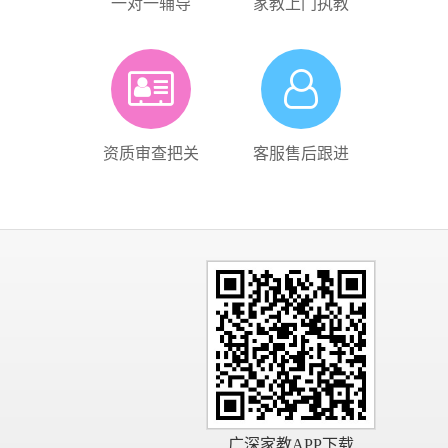
一对一辅导
家教上门执教
资质审查把关
客服售后跟进
广深家教APP下载