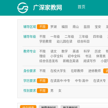
广深家教网
首页
辅导区域
不限
罗湖
福田
南山
盐田
宝安
辅导年级
不限
一年级
二年级
三年级
四年级
学前教育
幼儿园在读
综合科目
教师专业
不限
语文
数学
英语
科学
历史
理综
小学全科
初中全科
书法
体育类
综合信息发布
新概念英语
阅读写作
小提
身份要求
不限
在校大学生
在职教师
进修教师
学历要求
不限
在读高中/中专
中专/高中
在读大专
性别要求
不限
男
女