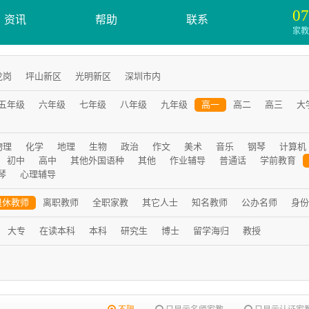
07
资讯
帮助
联系
家教服
龙岗
坪山新区
光明新区
深圳市内
五年级
六年级
七年级
八年级
九年级
高一
高二
高三
大
物理
化学
地理
生物
政治
作文
美术
音乐
钢琴
计算机
初中
高中
其他外国语种
其他
作业辅导
普通话
学前教育
琴
心理辅导
退休教师
离职教师
全职家教
其它人士
知名教师
公办名师
身份
大专
在读本科
本科
研究生
博士
留学海归
教授