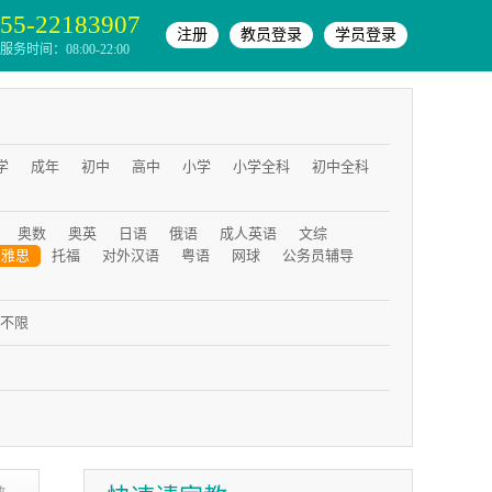
55-22183907
注册
教员登录
学员登录
务时间：08:00-22:00
学
成年
初中
高中
小学
小学全科
初中全科
奥数
奥英
日语
俄语
成人英语
文综
雅思
托福
对外汉语
粤语
网球
公务员辅导
不限