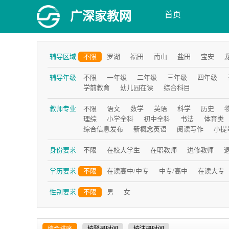
广深家教网
首页
辅导区域
不限
罗湖
福田
南山
盐田
宝安
辅导年级
不限
一年级
二年级
三年级
四年级
学前教育
幼儿园在读
综合科目
教师专业
不限
语文
数学
英语
科学
历史
理综
小学全科
初中全科
书法
体育类
综合信息发布
新概念英语
阅读写作
小提
身份要求
不限
在校大学生
在职教师
进修教师
学历要求
不限
在读高中/中专
中专/高中
在读大专
性别要求
不限
男
女