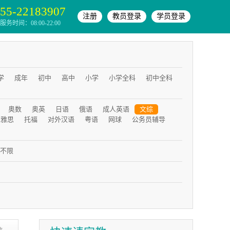
55-22183907
注册
教员登录
学员登录
务时间：08:00-22:00
学
成年
初中
高中
小学
小学全科
初中全科
奥数
奥英
日语
俄语
成人英语
文综
雅思
托福
对外汉语
粤语
网球
公务员辅导
不限