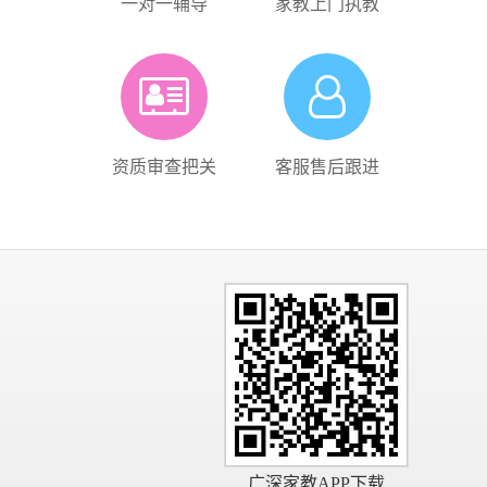
一对一辅导
家教上门执教
资质审查把关
客服售后跟进
广深家教APP下载