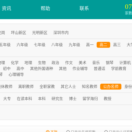
07
资讯
帮助
联系
家教服
龙岗
坪山新区
光明新区
深圳市内
五年级
六年级
七年级
八年级
九年级
高一
高二
高三
大
物理
化学
地理
生物
政治
作文
美术
音乐
钢琴
计算机
初中
高中
其他外国语种
其他
作业辅导
普通话
学前教育
琴
心理辅导
退休教师
离职教师
全职家教
其它人士
知名教师
公办名师
身份
大专
在读本科
本科
研究生
博士
留学海归
教授