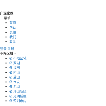
广深家教
菜单
首页
帮助
资讯
我们
联系
登录
注册
不限区域
不限区域
罗湖
福田
南山
盐田
宝安
龙岗
坪山新区
光明新区
深圳市内