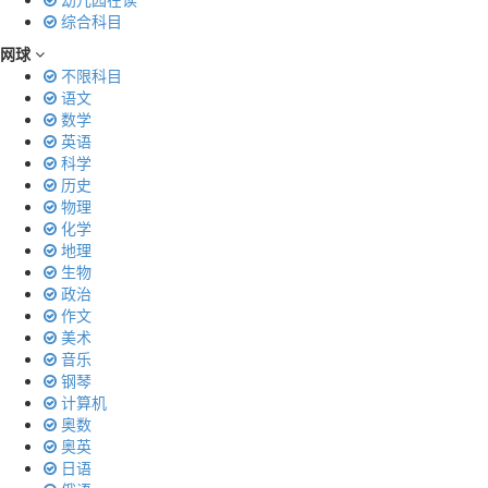
综合科目
网球
不限科目
语文
数学
英语
科学
历史
物理
化学
地理
生物
政治
作文
美术
音乐
钢琴
计算机
奥数
奥英
日语