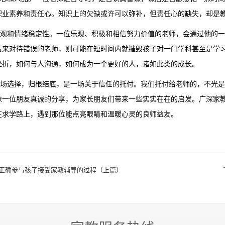
职业素养和责任心。知识上的欠缺或许可以弥补，但责任心的缺失，却是
和情绪稳定性。一位乐观、积极和相信努力价值的老师，会通过他的一
责来对待错误的老师，则可能在短时间内就摧毁孩子对一门学科甚至是学
挫折，如何与人沟通，如何成为一个更好的人，诸如此类的成长。
选择，归根结底，是一场关于信任的托付。我们托付给老师的，不光是
像一位朋友真诚的分享，为家长朋友们带来一些实实在在的启发。广深家
在求学路上，遇到那位能点亮眼睛和温暖心灵的良师益友。
正确参与孩子接受家教辅导的过程（上篇）