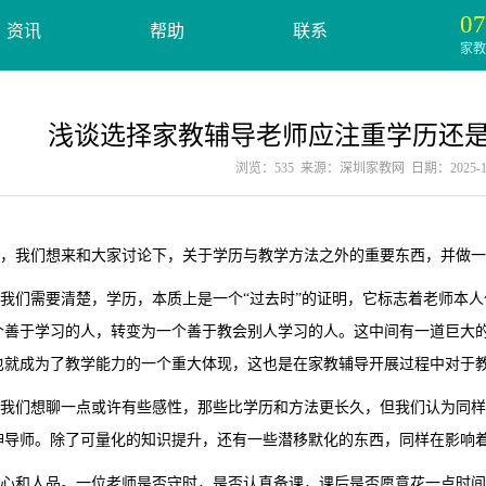
07
资讯
帮助
联系
家教服
浅谈选择家教辅导老师应注重学历还
浏览：535 来源：深圳家教网 日期：2025-10
我们想来和大家讨论下，关于学历与教学方法之外的重要东西，并做一
们需要清楚，学历，本质上是一个“过去时”的证明，它标志着老师本人
个善于学习的人，转变为一个善于教会别人学习的人。这中间有一道巨大
也就成为了教学能力的一个重大体现，这也是在家教辅导开展过程中对于
们想聊一点或许有些感性，那些比学历和方法更长久，但我们认为同样
神导师。除了可量化的知识提升，还有一些潜移默化的东西，同样在影响
和人品。一位老师是否守时，是否认真备课，课后是否愿意花一点时间