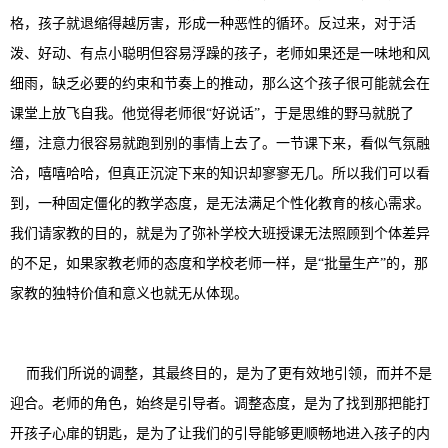
格，孩子就退缩得越厉害，形成一种恶性的循环。反过来，对于活
泼、好动、有点小聪明但容易浮躁的孩子，老师如果还是一味地和风
细雨，缺乏必要的约束和节奏上的推动，那么这个孩子很可能就会在
课堂上放飞自我。他觉得老师很“好说话”，于是思维的野马就脱了
缰，注意力很容易就跑到别的事情上去了。一节课下来，看似气氛融
洽，嘻嘻哈哈，但真正沉淀下来的知识却寥寥无几。所以我们可以看
到，一种固定僵化的教学态度，是无法满足个性化教育的核心需求。
我们请家教的目的，就是为了弥补学校大班授课无法照顾到个体差异
的不足，如果家教老师的态度和学校老师一样，是“批量生产”的，那
家教的独特价值和意义也就无从体现。
而我们所说的调整，其最终目的，是为了更有效地引领，而并不是
迎合。老师的角色，始终是引导者。调整态度，是为了找到那把能打
开孩子心扉的钥匙，是为了让我们的引导能够更顺畅地进入孩子的内