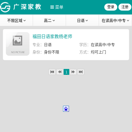
广深家教
菜单
登录
注册
不限区域
高二
日语
在读高中/中专
福田日语家教杨老师
专业：
日语
学历：
在读高中/中专
身份：
身份不限
方式：
均可上门
1